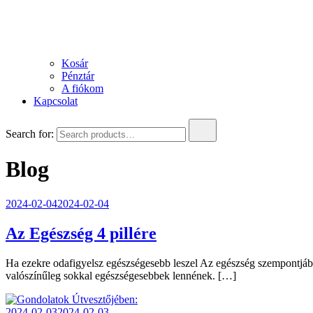
Kosár
Pénztár
A fiókom
Kapcsolat
Search for:
Blog
2024-02-04
2024-02-04
Az Egészség 4 pillére
Ha ezekre odafigyelsz egészségesebb leszel Az egészség szempontjábó
valószínűleg sokkal egészségesebbek lennének. […]
2024-02-03
2024-02-03