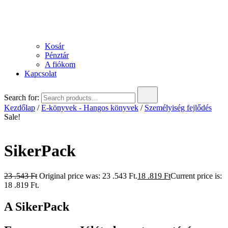
Kosár
Pénztár
A fiókom
Kapcsolat
Search for:
Kezdőlap
/
E-könyvek - Hangos könyvek
/
Személyiség fejlődés
Sale!
SikerPack
23 .543
Ft
Original price was: 23 .543 Ft.
18 .819
Ft
Current price is:
18 .819 Ft.
A SikerPack