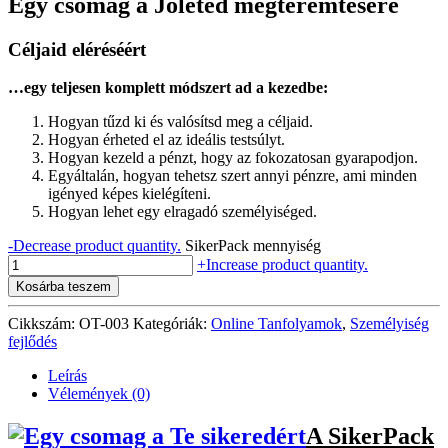
Egy csomag a Jóléted megteremtésére
Céljaid eléréséért
…egy teljesen komplett módszert ad a kezedbe:
Hogyan tűzd ki és valósítsd meg a céljaid.
Hogyan érheted el az ideális testsúlyt.
Hogyan kezeld a pénzt, hogy az fokozatosan gyarapodjon.
Egyáltalán, hogyan tehetsz szert annyi pénzre, ami minden
igényed képes kielégíteni.
Hogyan lehet egy elragadó személyiséged.
-
Decrease product quantity.
SikerPack mennyiség
+
Increase product quantity.
Kosárba teszem
Cikkszám:
OT-003
Kategóriák:
Online Tanfolyamok
,
Személyiség
fejlődés
Leírás
Vélemények (0)
A SikerPack