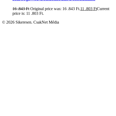
16 .843
Ft
Original price was: 16 .843 Ft.
11 .803
Ft
Current
price is: 11 .803 Ft.
© 2026 Sikeresen. CsakNet Média