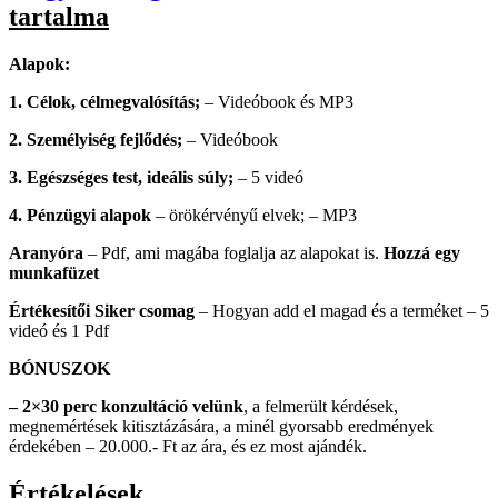
tartalma
Alapok:
1. Célok, célmegvalósítás;
– Videóbook és MP3
2. Személyiség fejlődés;
– Videóbook
3. Egészséges test, ideális súly;
– 5 videó
4. Pénzügyi alapok
– örökérvényű elvek; – MP3
Aranyóra
– Pdf, ami magába foglalja az alapokat is.
Hozzá egy
munkafüzet
Értékesítői Siker csomag
– Hogyan add el magad és a terméket – 5
videó és 1 Pdf
BÓNUSZOK
– 2×30 perc konzultáció velünk
, a felmerült kérdések,
megnemértések kitisztázására, a minél gyorsabb eredmények
érdekében – 20.000.- Ft az ára, és ez most ajándék.
Értékelések